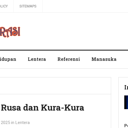
OLICY
SITEMAPS
hidupan
Lentera
Referensi
Manasuka
I
 Rusa dan Kura-Kura
i 2025
in
Lentera
P