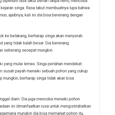
g dipenuhi rasa takut berlari tanpa henti, mencoba
 kejaran singa. Rasa takut membuatnya lupa bahwa
un, ajaibnya, kali ini dia bisa berenang dengan
k ke belakang, berharap singa akan menyerah.
ad yang tidak kalah besar. Dia berenang
ai seberang secepat mungkin.
ki yang mulai lemas. Singa perlahan mendekat.
gan susah payah menaiki sebuah pohon yang cukup
gi mungkin, berharap singa tidak akan bisa
 tinggal diam. Dia juga mencoba menaiki pohon
eadaan ini dimanfaatkan rusa untuk mengistirahatkan
 bagaimana mungkin dia bisa memanjat pohon itu,