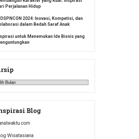
embangun Karakter yang Kuat: Inspirasi
ari Perjalanan Hidup
NDSPNCON 2024: Inovasi, Kompetisi, dan
olaborasi dalam Bedah Saraf Anak
nspirasi untuk Menemukan Ide Bisnis yang
enguntungkan
rsip
rsip
nspirasi Blog
analwaktu.com
log Wisatasiana