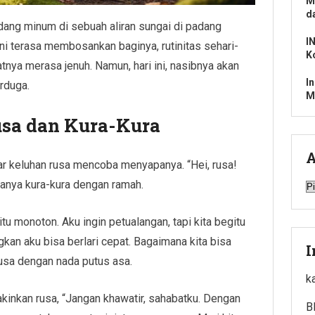
M
d
edang minum di sebuah aliran sungai di padang
I
ni terasa membosankan baginya, rutinitas sehari-
K
nya merasa jenuh. Namun, hari ini, nasibnya akan
I
rduga.
M
usa dan Kura-Kura
A
ar keluhan rusa mencoba menyapanya. “Hei, rusa!
nya kura-kura dengan ramah.
A
gitu monoton. Aku ingin petualangan, tapi kita begitu
kan aku bisa berlari cepat. Bagaimana kita bisa
I
usa dengan nada putus asa.
k
inkan rusa, “Jangan khawatir, sahabatku. Dengan
B