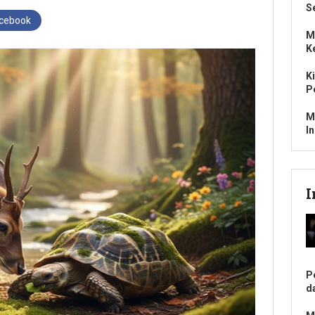
S
acebook
M
K
K
P
M
I
I
P
d