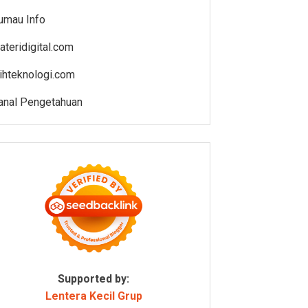
umau Info
ateridigital.com
lihteknologi.com
anal Pengetahuan
Supported by:
Lentera Kecil Grup