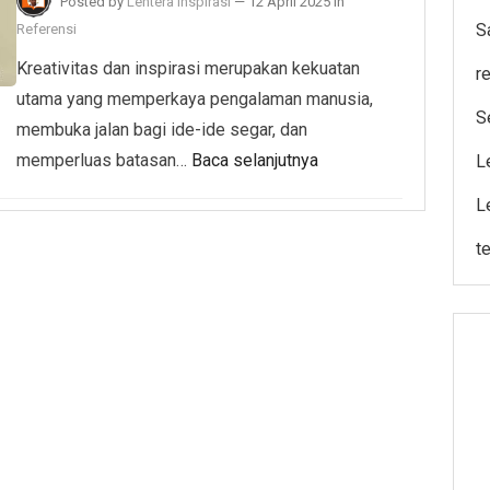
Posted by
Lentera Inspirasi
—
12 April 2025
in
S
Referensi
Kreativitas dan inspirasi merupakan kekuatan
r
utama yang memperkaya pengalaman manusia,
S
membuka jalan bagi ide-ide segar, dan
memperluas batasan…
Baca selanjutnya
L
L
t