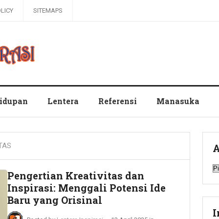
OLICY
SITEMAPS
hidupan
Lentera
Referensi
Manasuka
TAS
A
A
Pengertian Kreativitas dan
Inspirasi: Menggali Potensi Ide
Baru yang Orisinal
I