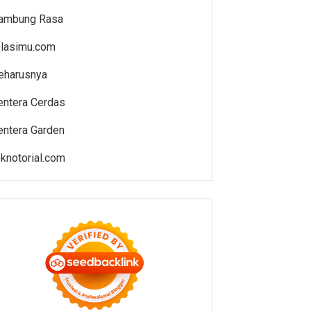
ambung Rasa
elasimu.com
eharusnya
entera Cerdas
entera Garden
eknotorial.com