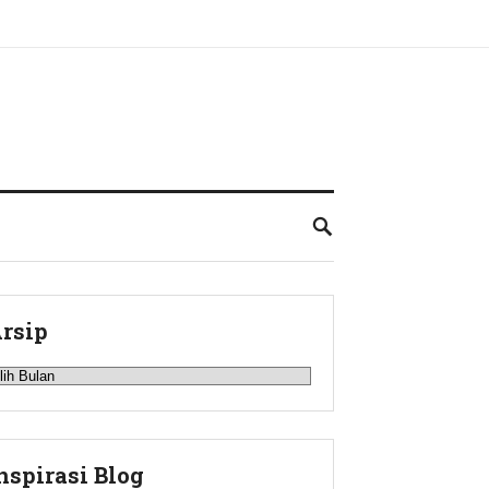
rsip
rsip
nspirasi Blog