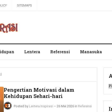
OLICY
SITEMAPS
hidupan
Lentera
Referensi
Manasuka
I
A
A
Pengertian Motivasi dalam
Kehidupan Sehari-hari
Posted by
Lentera Inspirasi
—
26 Mei 2026
in
Referensi
I