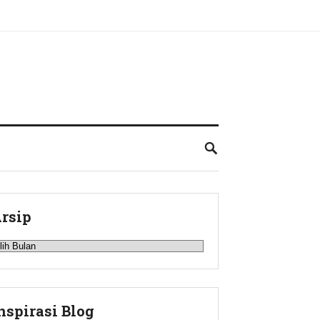
rsip
rsip
nspirasi Blog