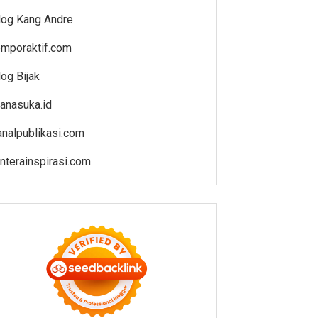
log Kang Andre
emporaktif.com
log Bijak
anasuka.id
analpublikasi.com
enterainspirasi.com