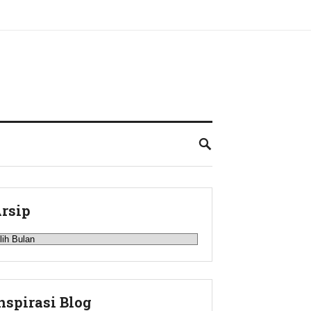
rsip
rsip
nspirasi Blog