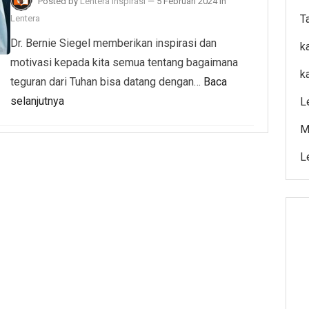
Posted by
Lentera Inspirasi
—
5 Februari 2024
in
T
Lentera
Dr. Bernie Siegel memberikan inspirasi dan
k
motivasi kepada kita semua tentang bagaimana
k
teguran dari Tuhan bisa datang dengan…
Baca
selanjutnya
L
M
L