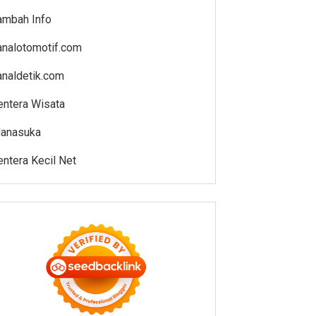
ambah Info
analotomotif.com
analdetik.com
entera Wisata
anasuka
entera Kecil Net