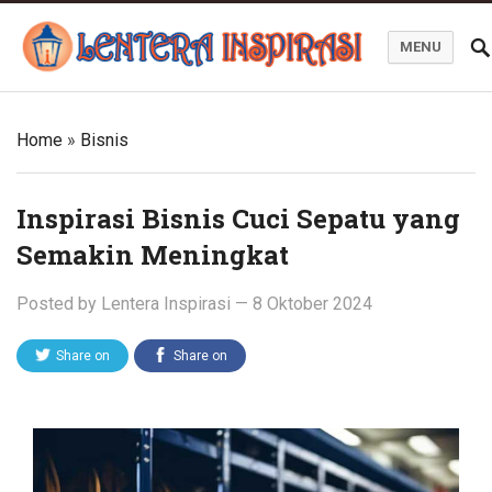
MENU
Blog Lentera Inspirasi
Home
»
Bisnis
Inspirasi Bisnis Cuci Sepatu yang
Semakin Meningkat
Posted by
Lentera Inspirasi
—
8 Oktober 2024
Share on
Share on
Twitter
Facebook