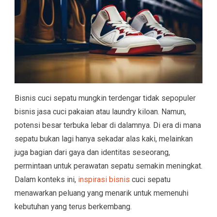
Bisnis cuci sepatu mungkin terdengar tidak sepopuler
bisnis jasa cuci pakaian atau laundry kiloan. Namun,
potensi besar terbuka lebar di dalamnya. Di era di mana
sepatu bukan lagi hanya sekadar alas kaki, melainkan
juga bagian dari gaya dan identitas seseorang,
permintaan untuk perawatan sepatu semakin meningkat.
Dalam konteks ini,
inspirasi bisnis
cuci sepatu
menawarkan peluang yang menarik untuk memenuhi
kebutuhan yang terus berkembang.