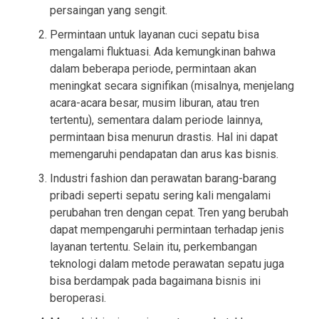
persaingan yang sengit.
Permintaan untuk layanan cuci sepatu bisa
mengalami fluktuasi. Ada kemungkinan bahwa
dalam beberapa periode, permintaan akan
meningkat secara signifikan (misalnya, menjelang
acara-acara besar, musim liburan, atau tren
tertentu), sementara dalam periode lainnya,
permintaan bisa menurun drastis. Hal ini dapat
memengaruhi pendapatan dan arus kas bisnis.
Industri fashion dan perawatan barang-barang
pribadi seperti sepatu sering kali mengalami
perubahan tren dengan cepat. Tren yang berubah
dapat mempengaruhi permintaan terhadap jenis
layanan tertentu. Selain itu, perkembangan
teknologi dalam metode perawatan sepatu juga
bisa berdampak pada bagaimana bisnis ini
beroperasi.