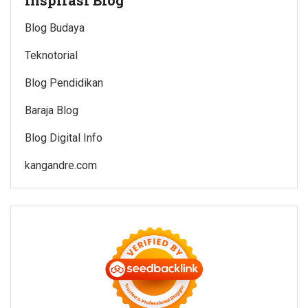
Inspirasi Blog
Blog Budaya
Teknotorial
Blog Pendidikan
Baraja Blog
Blog Digital Info
kangandre.com