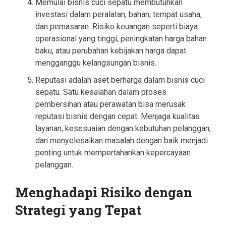
Memulai bisnis cuci sepatu membutuhkan
investasi dalam peralatan, bahan, tempat usaha,
dan pemasaran. Risiko keuangan seperti biaya
operasional yang tinggi, peningkatan harga bahan
baku, atau perubahan kebijakan harga dapat
mengganggu kelangsungan bisnis.
Reputasi adalah aset berharga dalam bisnis cuci
sepatu. Satu kesalahan dalam proses
pembersihan atau perawatan bisa merusak
reputasi bisnis dengan cepat. Menjaga kualitas
layanan, kesesuaian dengan kebutuhan pelanggan,
dan menyelesaikan masalah dengan baik menjadi
penting untuk mempertahankan kepercayaan
pelanggan.
Menghadapi Risiko dengan
Strategi yang Tepat