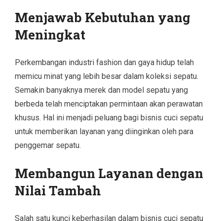
Menjawab Kebutuhan yang
Meningkat
Perkembangan industri fashion dan gaya hidup telah
memicu minat yang lebih besar dalam koleksi sepatu.
Semakin banyaknya merek dan model sepatu yang
berbeda telah menciptakan permintaan akan perawatan
khusus. Hal ini menjadi peluang bagi bisnis cuci sepatu
untuk memberikan layanan yang diinginkan oleh para
penggemar sepatu.
Membangun Layanan dengan
Nilai Tambah
Salah satu kunci keberhasilan dalam bisnis cuci sepatu