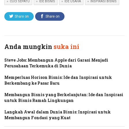
CUCI SEPATU
IDE BISNIS
IDE USAHA
INSPIRASI BISNIS
Share on
Share on
Twitter
Facebook
Anda mungkin
suka ini
Steve Jobs: Membangun Apple dari Garasi Menjadi
Perusahaan Terkemuka di Dunia
Memperluas Horison Bisnis: Ide dan Inspirasi untuk
Berkembang ke Pasar Baru
Membangun Bisnis yang Berkelanjutan: Ide dan Inspirasi
untuk Bisnis Ramah Lingkungan
Langkah Awal dalam Dunia Bisnis: Inspirasi untuk
Membangun Fondasi yang Kuat