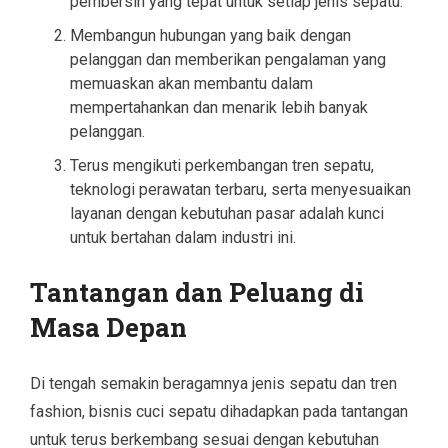
pembersih yang tepat untuk setiap jenis sepatu.
Membangun hubungan yang baik dengan
pelanggan dan memberikan pengalaman yang
memuaskan akan membantu dalam
mempertahankan dan menarik lebih banyak
pelanggan.
Terus mengikuti perkembangan tren sepatu,
teknologi perawatan terbaru, serta menyesuaikan
layanan dengan kebutuhan pasar adalah kunci
untuk bertahan dalam industri ini.
Tantangan dan Peluang di
Masa Depan
Di tengah semakin beragamnya jenis sepatu dan tren
fashion, bisnis cuci sepatu dihadapkan pada tantangan
untuk terus berkembang sesuai dengan kebutuhan