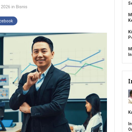
S
i 2026
in
Bisnis
M
K
acebook
K
P
M
I
I
K
I
O