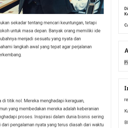
D
K
bukan sekadar tentang mencari keuntungan, tetapi
C
okoh untuk masa depan. Banyak orang memiliki ide
ubahnya menjadi sesuatu yang nyata dan
mahami langkah awal yang tepat agar perjalanan
A
 berkembang.
A
I
r
di titik nol. Mereka menghadapi keraguan,
Namun yang membedakan mereka adalah keberanian
K
hadapi proses. Inspirasi dalam dunia bisnis sering
B
api dari pengalaman nyata yang terus diasah dari waktu