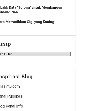
ibalik Kata ‘Tolong’ untuk Membangun
emandirian
ara Memutihkan Gigi yang Kuning
rsip
rsip
nspirasi Blog
elasimu.com
anal Publikasi
log Kanal Info