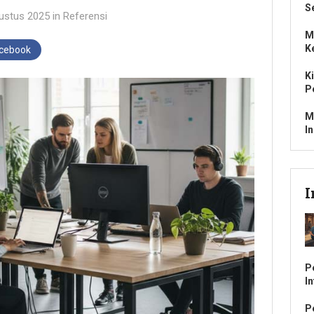
S
ustus 2025
in
Referensi
M
K
acebook
K
P
M
I
I
P
I
P