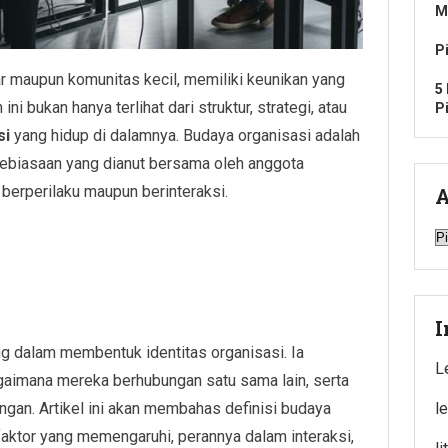
M
P
ar maupun komunitas kecil, memiliki keunikan yang
5
i bukan hanya terlihat dari struktur, strategi, atau
P
si
yang hidup di dalamnya. Budaya organisasi adalah
 kebiasaan yang dianut bersama oleh anggota
berperilaku maupun berinteraksi.
A
A
I
ng dalam membentuk identitas organisasi. Ia
L
gaimana mereka berhubungan satu sama lain, serta
gan. Artikel ini akan membahas definisi budaya
l
faktor yang memengaruhi, perannya dalam interaksi,