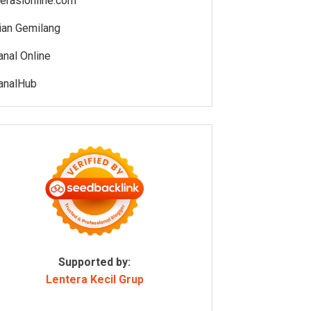
iterasionline.com
ian Gemilang
anal Online
analHub
Supported by:
Lentera Kecil Grup