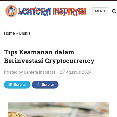
MENU
Blog Lentera Inspirasi
Home
»
Bisnis
Tips Keamanan dalam
Berinvestasi Cryptocurrency
Posted by
Lentera Inspirasi
—
27 Agustus 2024
Share on
Share on
Twitter
Facebook