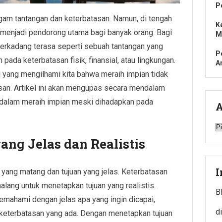
P
agam tantangan dan keterbatasan. Namun, di tengah
K
h menjadi pendorong utama bagi banyak orang. Bagi
M
 terkadang terasa seperti sebuah tantangan yang
P
 pada keterbatasan fisik, finansial, atau lingkungan.
A
i yang mengilhami kita bahwa meraih impian tidak
san. Artikel ini akan mengupas secara mendalam
 dalam meraih impian meski dihadapkan pada
A
A
ng Jelas dan Realistis
I
ang matang dan tujuan yang jelas. Keterbatasan
alang untuk menetapkan tujuan yang realistis.
B
mahami dengan jelas apa yang ingin dicapai,
di
 keterbatasan yang ada. Dengan menetapkan tujuan