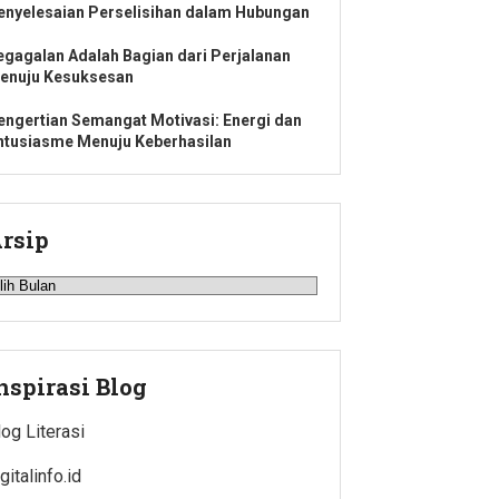
enyelesaian Perselisihan dalam Hubungan
egagalan Adalah Bagian dari Perjalanan
enuju Kesuksesan
engertian Semangat Motivasi: Energi dan
ntusiasme Menuju Keberhasilan
rsip
rsip
nspirasi Blog
log Literasi
gitalinfo.id