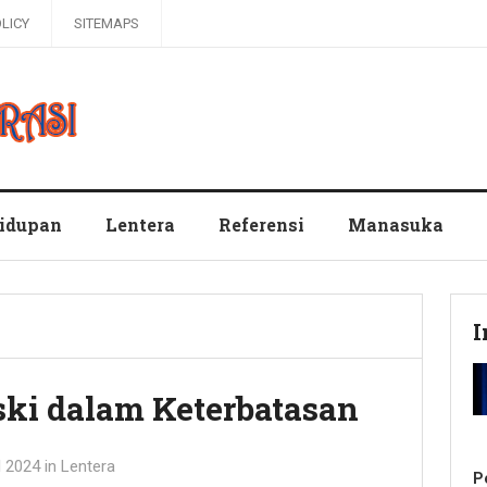
OLICY
SITEMAPS
hidupan
Lentera
Referensi
Manasuka
I
ki dalam Keterbatasan
l 2024
in
Lentera
P