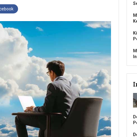
S
acebook
M
K
K
P
M
I
I
D
P
D