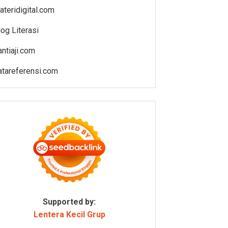
ateridigital.com
log Literasi
antiaji.com
atareferensi.com
Supported by:
Lentera Kecil Grup